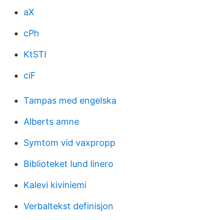
aX
cPh
KtSTl
ciF
Tampas med engelska
Alberts amne
Symtom vid vaxpropp
Biblioteket lund linero
Kalevi kiviniemi
Verbaltekst definisjon