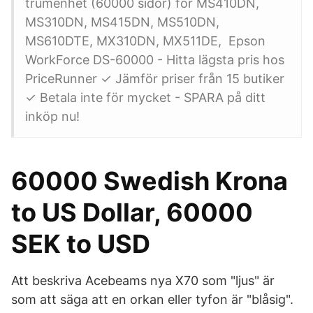
trumenhet (60000 sidor) för MS410DN,
MS310DN, MS415DN, MS510DN,
MS610DTE, MX310DN, MX511DE, Epson
WorkForce DS-60000 - Hitta lägsta pris hos
PriceRunner ✓ Jämför priser från 15 butiker
✓ Betala inte för mycket - SPARA på ditt
inköp nu!
60000 Swedish Krona
to US Dollar, 60000
SEK to USD
Att beskriva Acebeams nya X70 som "ljus" är
som att säga att en orkan eller tyfon är "blåsig".