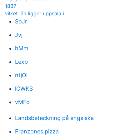
1837
vilket län ligger uppsala i
SoJr
Jvj
hMm
Lexb
ntjOl
lCWKS
vMFo
Landsbeteckning på engelska
Franzones pizza