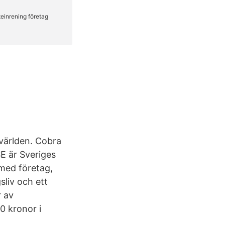
 världen. Cobra
SE är Sveriges
 med företag,
sliv och ett
r av
0 kronor i