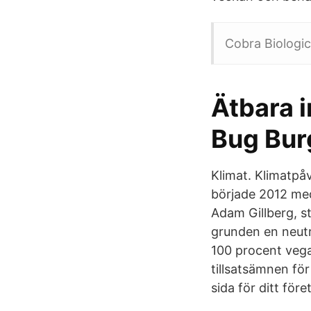
Cobra Biologics
Ätbara i
Bug Burg
Klimat. Klimatpåv
började 2012 me
Adam Gillberg, st
grunden en neutr
100 procent vega
tillsatsämnen för
sida för ditt före