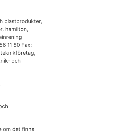
ch plastprodukter,
r, hamilton,
einrening
6 11 80 Fax:
teknikföretag,
knik- och
.
 och
se om det finns