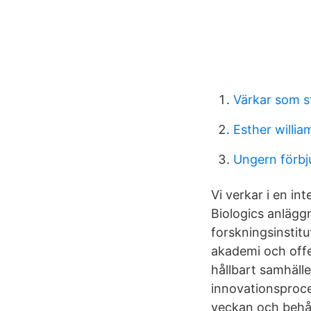
Värkar som s
Esther willi
Ungern förbj
Vi verkar i en in
Biologics anläggn
forskningsinstit
akademi och offen
hållbart samhäll
innovationsproce
veckan och behåll