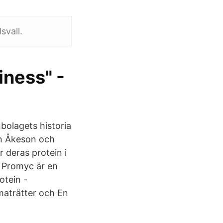
svall.
iness" -
bolagets historia
en Åkeson och
r deras protein i
. Promyc är en
otein -
 maträtter och En