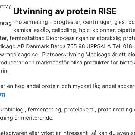
Utvinning av protein RISE
Proteinrening - drogtester, centrifuger, glas- o
kemikalieskåp, cellodling, hplc-kolonner, pipette
er, termostatbad Bioprocessingenjör storskalig prot
dicago AB Danmark Berga 755 98 UPPSALA Tel: 018-5
.medicago.se . Platsbeskrivning Medicago är ett bio
roducerar och marknadsför olika produkter för biote
rin.
ller en hög andel protein och mycket låg andel socker
erg
krobiologi, fermentering, proteinkemi, proteinrening
rkning är meriterande.
etsgivaren eller yrket är intressant, så kan du även 