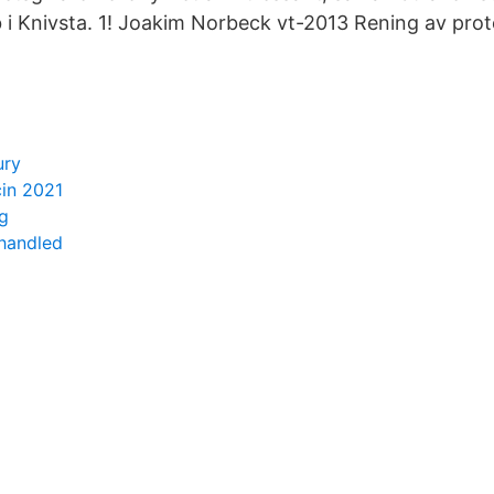
b i Knivsta. 1! Joakim Norbeck vt-2013 Rening av prot
ury
cin 2021
g
handled