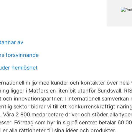
tannar av
ams forsvinnande
uder hemlöshet
ternationell miljö med kunder och kontakter över hela
ing ligger i Matfors en liten bit utanför Sundsvall. RI
ut och innovationspartner. I internationell samverkan
tlig sektor bidrar vi till ett konkurrenskraftigt näring
e. Våra 2 800 medarbetare driver och stöder alla type
sser. Företag som hyr in sig på centret betalar 60 00
er alla rättigheter till sina idéer och produkter.