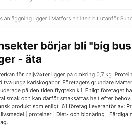
 anläggning ligger i Matfors en liten bit utanför Sund
nsekter börjar bli "big bus
er - äta
erkan för baljväxter ligger på omkring 0,7 kg Protein
d två unga karlskogabor. Företagets grundare Mårt
uderade på den tiden flygteknik i Enligt företaget ha
al smak och kan därför smaksättas helt efter behov
nsk produkt som enligt 61 företag Leverantör av: Pr
 livsmedel | proteiner | Diet- och bionäring | Färdiga
tag.