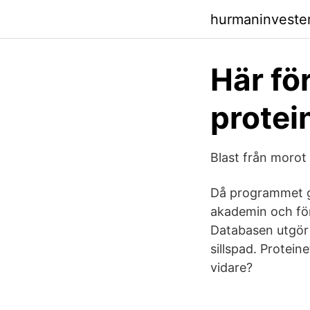
hurmaninvester
Här för
protei
Blast från morot
Då programmet ge
akademin och för
Databasen utgör
sillspad. Protein
vidare?