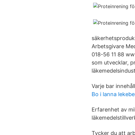
säkerhetsprodukt
Arbetsgivare Me
018-56 11 88 www
som utvecklar, p
läkemedelsindust
Varje bar innehå
Bo i lanna lekeb
Erfarenhet av mi
läkemedelstillve
Tycker du att arb