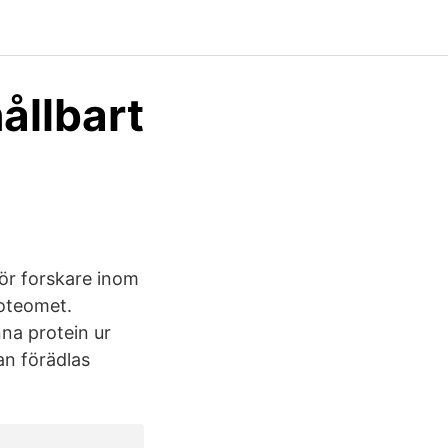
hållbart
ör forskare inom
roteomet.
na protein ur
an förädlas