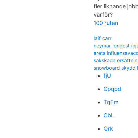
fler liknande job
varför?
100 rutan
laif carr
neymar longest inj
arets influensavac
sakskada ersättnin
snowboard skydd 
fjU
Gpqpd
TqFm
CbL
Qrk