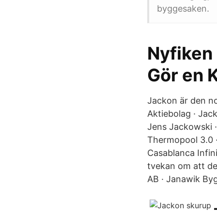
byggesaken.
Nyfiken
Gör en 
Jackon är den n
Aktiebolag · Jac
Jens Jackowski ·
Thermopool 3.0 ·
Casablanca Infini
tvekan om att det
AB · Janawik Byg