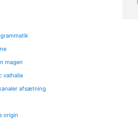
 grammatik
nne
om magen
 valhalla
skanaler afsætning
 origin