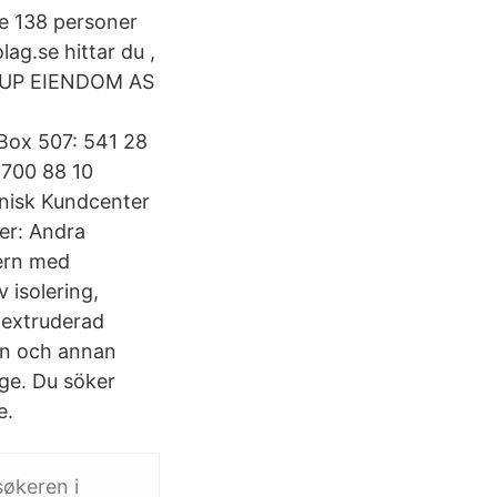
de 138 personer
g.se hittar du ,
RUP EIENDOM AS
h
 Box 507: 541 28
 700 88 10
knisk Kundcenter
er: Andra
cern med
 isolering,
 extruderad
en och annan
ige. Du söker
e.
søkeren i