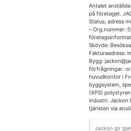
Antalet anställd
på företaget. J
Status, adres
– Org.nummer: 50
företagsinformati
Skövde: Besöksad
Fakturaadress: i
Bygg: jackon@jac
förfrågningar: o
huvudkontor i Fr
byggsystem, spe
(XPS) polystyre
industri. Jackon
tjänsten via ans
Jackon gir gjer