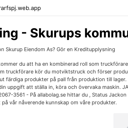
arfspj.web.app
ring - Skurups komm
on Skurup Eiendom As? Gör en Kreditupplysning
ommer du att ha en kombinerad roll som truckförar
m truckförare kör du motviktstruck och förser prod
ut färdiga produkter på pall från produktion till lager
din uppgift att ställa in, köra och övervaka maskin
7-3561 - På allabolag.se hittar du , Status Jackon 
t på vår nåverende kunnskap om våre produkter.