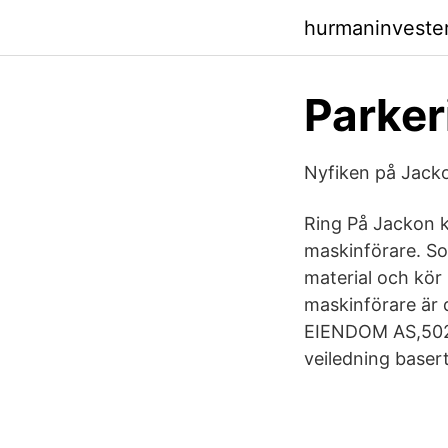
hurmaninvester
Parke
Nyfiken på Jack
Ring På Jackon k
maskinförare. So
material och kör 
maskinförare är 
EIENDOM AS,50206
veiledning baser