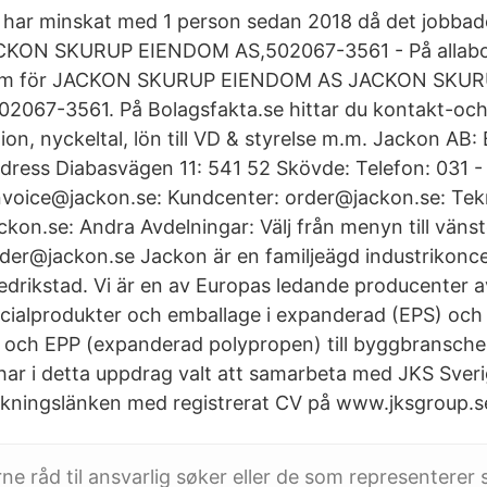
a har minskat med 1 person sedan 2018 då det jobba
ACKON SKURUP EIENDOM AS,502067-3561 - På allabola
s mm för JACKON SKURUP EIENDOM AS JACKON SKU
2067-3561. På Bolagsfakta.se hittar du kontakt-oc
on, nyckeltal, lön till VD & styrelse m.m. Jackon AB:
ress Diabasvägen 11: 541 52 Skövde: Telefon: 031 -
nvoice@jackon.se: Kundcenter: order@jackon.se: Te
kon.se: Andra Avdelningar: Välj från menyn till vänst
rder@jackon.se Jackon är en familjeägd industrikon
edrikstad. Vi är en av Europas ledande producenter av
cialprodukter och emballage i expanderad (EPS) och
n och EPP (expanderad polypropen) till byggbransch
 har i detta uppdrag valt att samarbeta med JKS Sver
ökningslänken med registrerat CV på www.jksgroup.s
ne råd til ansvarlig søker eller de som representerer 