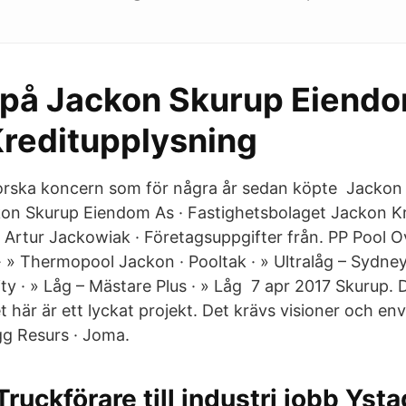
 på Jackon Skurup Eiend
Kreditupplysning
orska koncern som för några år sedan köpte Jackon
kon Skurup Eiendom As · Fastighetsbolaget Jackon K
 Artur Jackowiak · Företagsuppgifter från. PP Pool 
 » Thermopool Jackon · Pooltak · » Ultralåg – Sydney 
ty · » Låg – Mästare Plus · » Låg 7 apr 2017 Skurup. 
 här är ett lyckat projekt. Det krävs visioner och en
g Resurs · Joma.
Truckförare till industri jobb Ysta