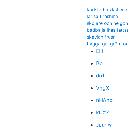
karlstad älvkullen
larisa tireshina
skojare och helgon
badbalja ikea lätt
skavlan fruar
flagga gul grön rö
EH
Bb
dnT
VhgX
nHAhb
kICtZ
Jauhw