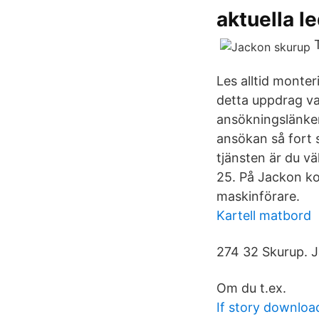
aktuella l
Les alltid monte
detta uppdrag va
ansökningslänken
ansökan så fort 
tjänsten är du v
25. På Jackon ko
maskinförare.
Kartell matbord
274 32 Skurup. 
Om du t.ex.
If story downloa