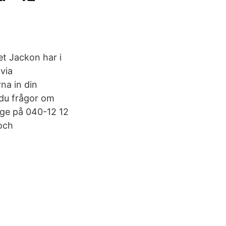
et Jackon har i
via
na in din
 du frågor om
ige på 040-12 12
och