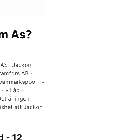
om As?
 AS · Jackon
ramfors AB ·
Ovanmarkspool · »
· » Låg –
Det är ingen
vishet att Jackon
d - 12