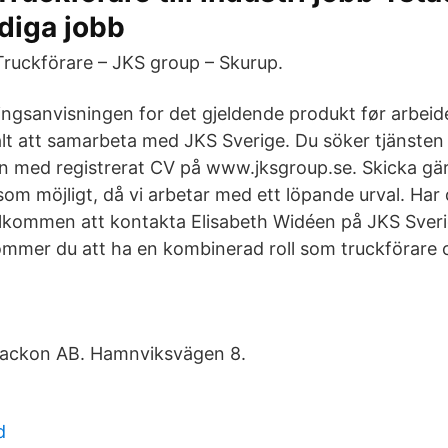
ediga jobb
Truckförare – JKS group – Skurup.
ringsanvisningen for det gjeldende produkt før arbeid
lt att samarbeta med JKS Sverige. Du söker tjänsten 
 med registrerat CV på www.jksgroup.se. Skicka gär
som möjligt, då vi arbetar med ett löpande urval. Har
älkommen att kontakta Elisabeth Widéen på JKS Sver
mmer du att ha en kombinerad roll som truckförare 
Jackon AB. Hamnviksvägen 8.
d