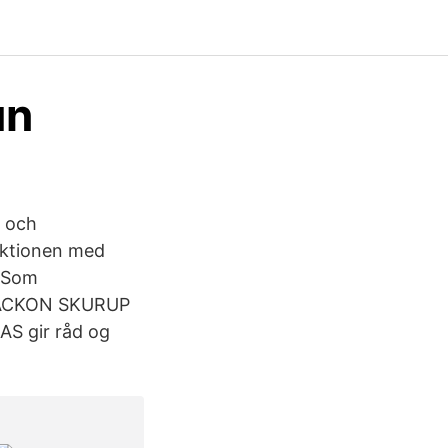
un
e och
uktionen med
. Som
. JACKON SKURUP
AS gir råd og